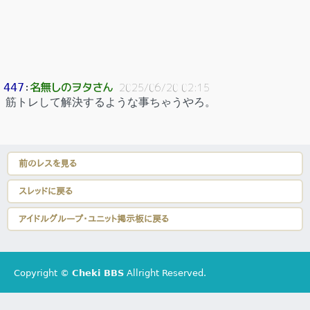
名無しのヲタさん
447
：
2025/06/20 02:15
筋トレして解決するような事ちゃうやろ。
前のレスを見る
スレッドに戻る
アイドルグループ・ユニット掲示板に戻る
Copyright ©
Cheki BBS
Allright Reserved.