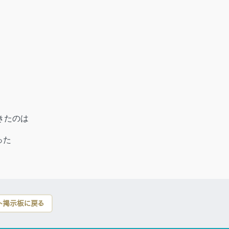
きたのは
った
ト掲示板に戻る