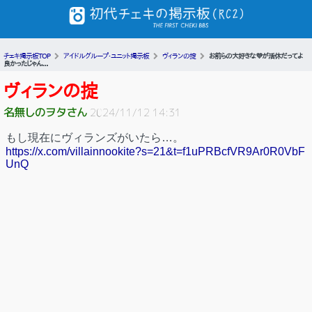
チェキ掲示板TOP
アイドルグループ・ユニット掲示板
ヴィランの掟
お前らの大好きな💜が活休だってよ
良かったじゃん...
ヴィランの掟
名無しのヲタさん
2024/11/12 14:31
もし現在にヴィランズがいたら…。
https://x.com/villainnookite?s=21&t=f1uPRBcfVR9Ar0R0VbF
UnQ