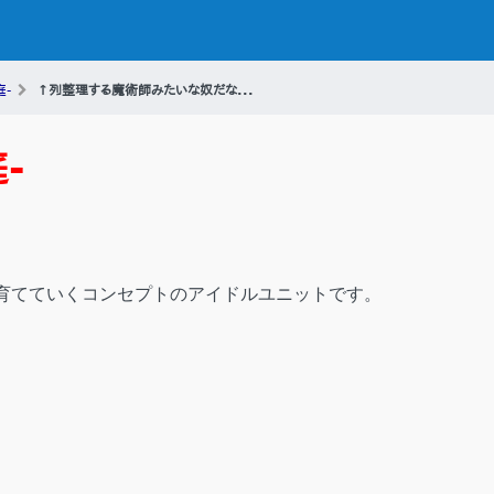
庭-
↑列整理する魔術師みたいな奴だな...
庭-
育てていくコンセプトのアイドルユニットです。