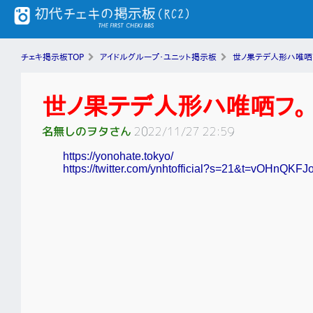
チェキ掲示板TOP
アイドルグループ・ユニット掲示板
世ノ果テデ人形ハ唯哂
世ノ果テデ人形ハ唯哂フ。
名無しのヲタさん
2022/11/27 22:59
https://yonohate.tokyo/
https://twitter.com/ynhtofficial?s=21&t=vOHnQ