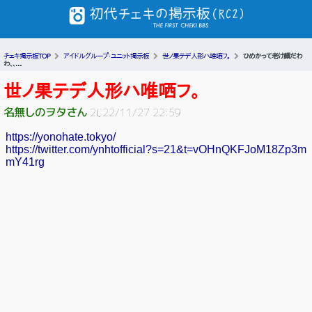
チェキ掲示板TOP
アイドルグループ・ユニット掲示板
世ノ果テデ人形ハ唯哂フ。
ひめかって老け顔だわ
わ、、...
世ノ果テデ人形ハ唯哂フ。
名無しのヲタさん
2022/11/27 22:59
https://yonohate.tokyo/
https://twitter.com/ynhtofficial?s=21&t=vOHnQKFJoM18Zp3m
mY41rg