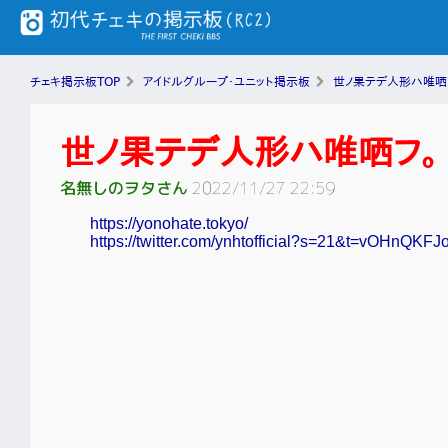
チェキ掲示板TOP
アイドルグループ・ユニット掲示板
世ノ果テデ人形ハ唯哂
世ノ果テデ人形ハ唯哂フ。
名無しのヲタさん
2022/11/27 22:59
https://yonohate.tokyo/
https://twitter.com/ynhtofficial?s=21&t=vOHnQ