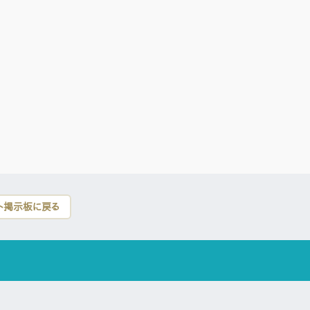
ト掲示板に戻る