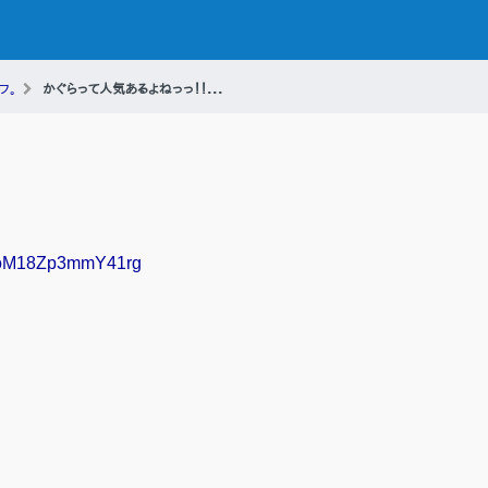
フ。
かぐらって人気あるよねっっ！！...
KFJoM18Zp3mmY41rg