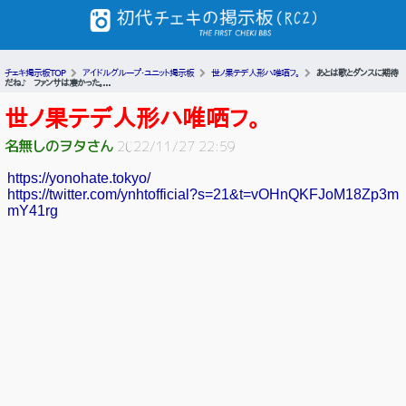
チェキ掲示板TOP
アイドルグループ・ユニット掲示板
世ノ果テデ人形ハ唯哂フ。
あとは歌とダンスに期待
だね♪ ファンサは凄かった。...
世ノ果テデ人形ハ唯哂フ。
名無しのヲタさん
2022/11/27 22:59
https://yonohate.tokyo/
https://twitter.com/ynhtofficial?s=21&t=vOHnQKFJoM18Zp3m
mY41rg