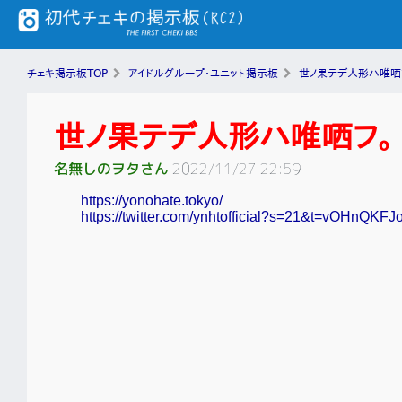
チェキ掲示板TOP
アイドルグループ・ユニット掲示板
世ノ果テデ人形ハ唯哂
世ノ果テデ人形ハ唯哂フ。
名無しのヲタさん
2022/11/27 22:59
https://yonohate.tokyo/
https://twitter.com/ynhtofficial?s=21&t=vOHnQ