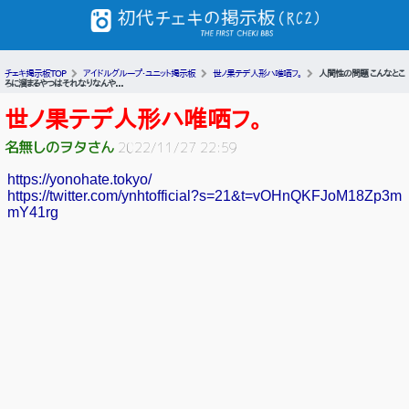
チェキ掲示板TOP
アイドルグループ・ユニット掲示板
世ノ果テデ人形ハ唯哂フ。
人間性の問題 こんなとこ
ろに溜まるやつはそれなりなんや...
世ノ果テデ人形ハ唯哂フ。
名無しのヲタさん
2022/11/27 22:59
https://yonohate.tokyo/
https://twitter.com/ynhtofficial?s=21&t=vOHnQKFJoM18Zp3m
mY41rg