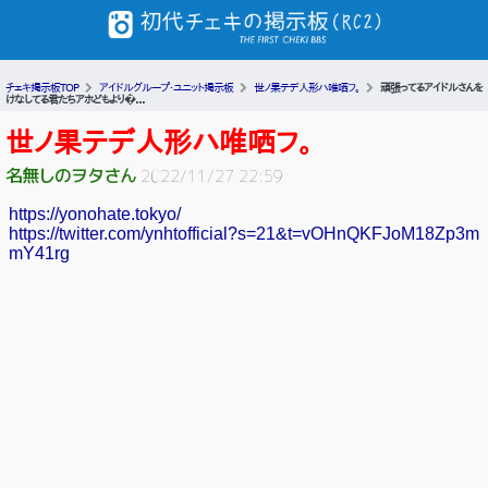
チェキ掲示板TOP
アイドルグループ・ユニット掲示板
世ノ果テデ人形ハ唯哂フ。
頑張ってるアイドルさんを
けなしてる君たちアホどもより�...
世ノ果テデ人形ハ唯哂フ。
名無しのヲタさん
2022/11/27 22:59
https://yonohate.tokyo/
https://twitter.com/ynhtofficial?s=21&t=vOHnQKFJoM18Zp3m
mY41rg