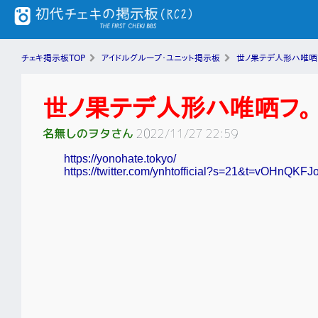
チェキ掲示板TOP
アイドルグループ・ユニット掲示板
世ノ果テデ人形ハ唯哂
世ノ果テデ人形ハ唯哂フ。
名無しのヲタさん
2022/11/27 22:59
https://yonohate.tokyo/
https://twitter.com/ynhtofficial?s=21&t=vOHnQ