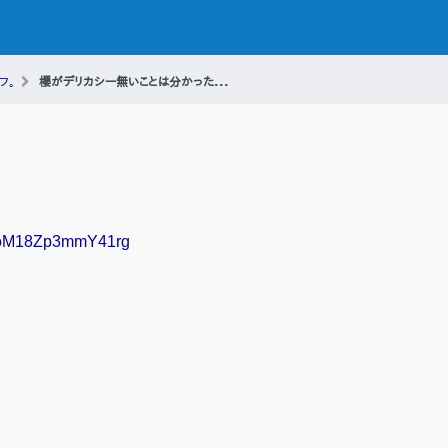
フ。
櫻がデリカシー無いことは分かった...
KFJoM18Zp3mmY41rg