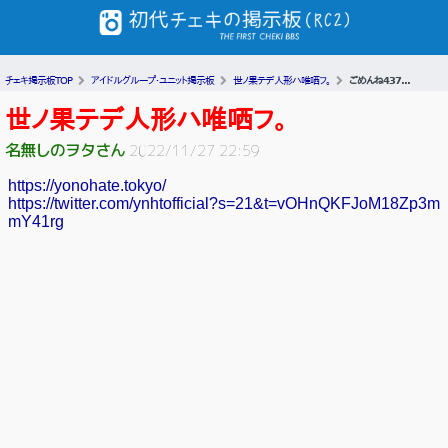
チェキ掲示板TOP
アイドルグループ・ユニット掲示板
世ノ果テデ人形ハ唯哂フ。
ごめんね437...
世ノ果テデ人形ハ唯哂フ。
名無しのヲタさん
2022/11/27 22:59
https://yonohate.tokyo/
https://twitter.com/ynhtofficial?s=21&t=vOHnQKFJoM18Zp3m
mY41rg