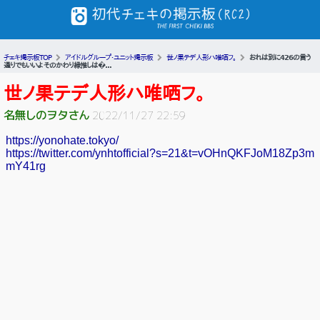
チェキ掲示板TOP
アイドルグループ・ユニット掲示板
世ノ果テデ人形ハ唯哂フ。
おれは別に426の言う
通りでもいいよ そのかわり緑推しは�...
世ノ果テデ人形ハ唯哂フ。
名無しのヲタさん
2022/11/27 22:59
https://yonohate.tokyo/
https://twitter.com/ynhtofficial?s=21&t=vOHnQKFJoM18Zp3m
mY41rg