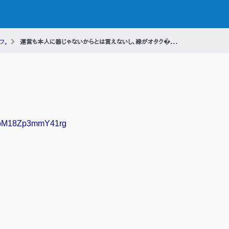
フ。
運営も本人に器じゃないからとは言えないし、緑がオタク�...
KFJoM18Zp3mmY41rg