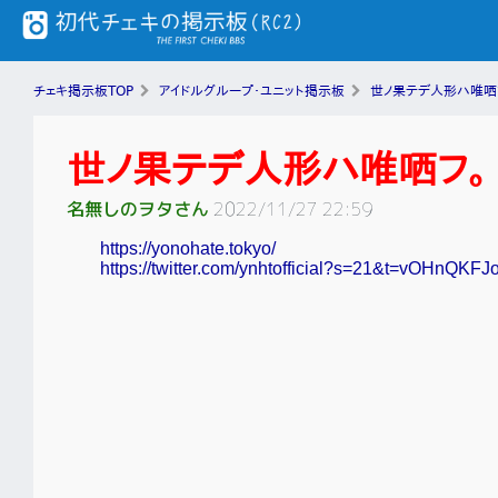
チェキ掲示板TOP
アイドルグループ・ユニット掲示板
世ノ果テデ人形ハ唯哂
世ノ果テデ人形ハ唯哂フ。
名無しのヲタさん
2022/11/27 22:59
https://yonohate.tokyo/
https://twitter.com/ynhtofficial?s=21&t=vOHnQ