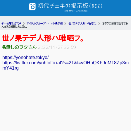
チェキ掲示板TOP
アイドルグループ・ユニット掲示板
世ノ果テデ人形ハ唯哂フ。
オタクのお陰で生きてる
んだろ？感謝しろよ🥲...
世ノ果テデ人形ハ唯哂フ。
名無しのヲタさん
2022/11/27 22:59
https://yonohate.tokyo/
https://twitter.com/ynhtofficial?s=21&t=vOHnQKFJoM18Zp3m
mY41rg