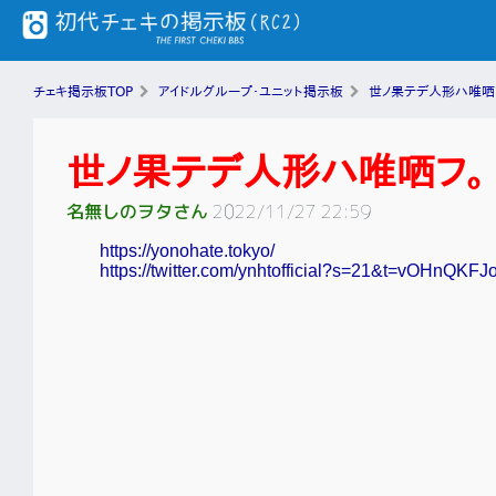
チェキ掲示板TOP
アイドルグループ・ユニット掲示板
世ノ果テデ人形ハ唯哂
世ノ果テデ人形ハ唯哂フ。
名無しのヲタさん
2022/11/27 22:59
https://yonohate.tokyo/
https://twitter.com/ynhtofficial?s=21&t=vOHnQ