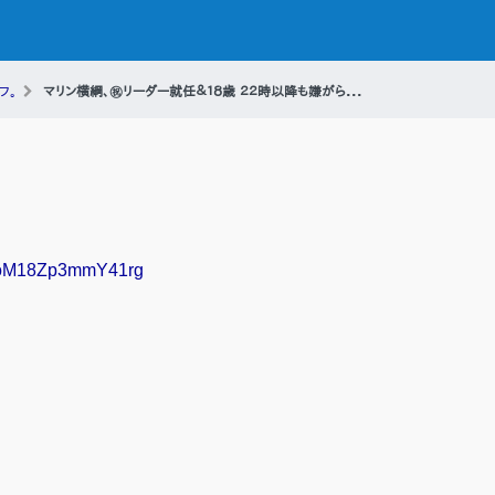
フ。
マリン横綱、㊗リーダー就任＆１８歳 ２２時以降も嫌がら...
KFJoM18Zp3mmY41rg