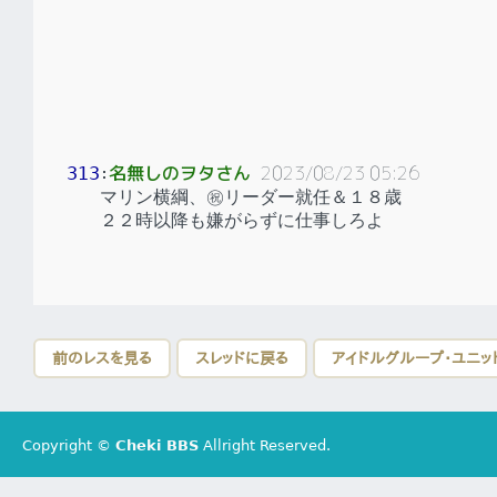
名無しのヲタさん
2023/08/23 05:26
313
：
マリン横綱、㊗リーダー就任＆１８歳
２２時以降も嫌がらずに仕事しろよ
前のレスを見る
スレッドに戻る
アイドルグループ・ユニッ
Copyright ©
Cheki BBS
Allright Reserved.