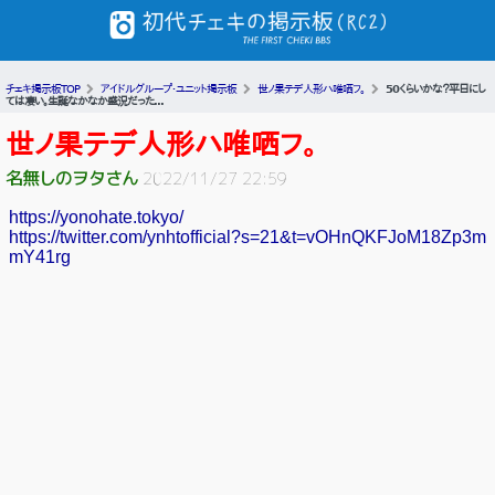
チェキ掲示板TOP
アイドルグループ・ユニット掲示板
世ノ果テデ人形ハ唯哂フ。
50くらいかな？平日にし
ては凄い。生誕なかなか盛況だった...
世ノ果テデ人形ハ唯哂フ。
名無しのヲタさん
2022/11/27 22:59
https://yonohate.tokyo/
https://twitter.com/ynhtofficial?s=21&t=vOHnQKFJoM18Zp3m
mY41rg