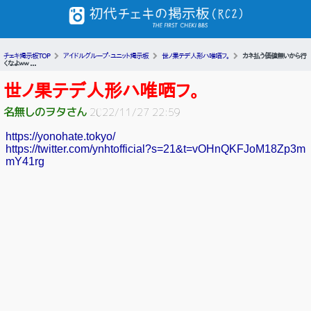
チェキ掲示板TOP
アイドルグループ・ユニット掲示板
世ノ果テデ人形ハ唯哂フ。
カネ払う価値無いから行
くなよｗｗ ...
世ノ果テデ人形ハ唯哂フ。
名無しのヲタさん
2022/11/27 22:59
https://yonohate.tokyo/
https://twitter.com/ynhtofficial?s=21&t=vOHnQKFJoM18Zp3m
mY41rg