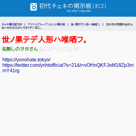
チェキ掲示板TOP
アイドルグループ・ユニット掲示板
世ノ果テデ人形ハ唯哂フ。
女の子の気持ち分かん
ねーのかよ！とかいうオッサン まじ...
世ノ果テデ人形ハ唯哂フ。
名無しのヲタさん
2022/11/27 22:59
https://yonohate.tokyo/
https://twitter.com/ynhtofficial?s=21&t=vOHnQKFJoM18Zp3m
mY41rg