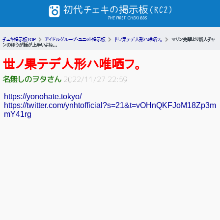
チェキ掲示板TOP
アイドルグループ・ユニット掲示板
世ノ果テデ人形ハ唯哂フ。
マリン先輩より新人チャ
ンのほうが話が上手いよね...
世ノ果テデ人形ハ唯哂フ。
名無しのヲタさん
2022/11/27 22:59
https://yonohate.tokyo/
https://twitter.com/ynhtofficial?s=21&t=vOHnQKFJoM18Zp3m
mY41rg