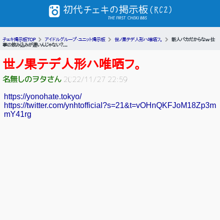
チェキ掲示板TOP
アイドルグループ・ユニット掲示板
世ノ果テデ人形ハ唯哂フ。
新人バカだからなw 仕
事の飲み込みが遅いんじゃない？...
世ノ果テデ人形ハ唯哂フ。
名無しのヲタさん
2022/11/27 22:59
https://yonohate.tokyo/
https://twitter.com/ynhtofficial?s=21&t=vOHnQKFJoM18Zp3m
mY41rg