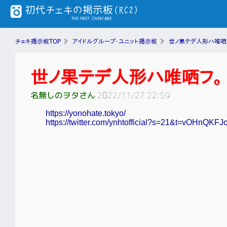
チェキ掲示板TOP
アイドルグループ・ユニット掲示板
世ノ果テデ人形ハ唯哂
世ノ果テデ人形ハ唯哂フ。
名無しのヲタさん
2022/11/27 22:59
https://yonohate.tokyo/
https://twitter.com/ynhtofficial?s=21&t=vOHnQ