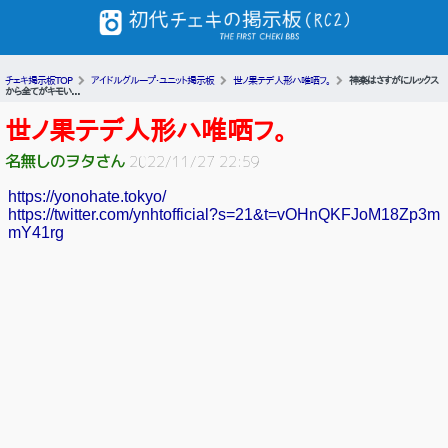
チェキ掲示板TOP
アイドルグループ・ユニット掲示板
世ノ果テデ人形ハ唯哂フ。
神楽はさすがにルックス
から全てがキモい...
世ノ果テデ人形ハ唯哂フ。
名無しのヲタさん
2022/11/27 22:59
https://yonohate.tokyo/
https://twitter.com/ynhtofficial?s=21&t=vOHnQKFJoM18Zp3m
mY41rg