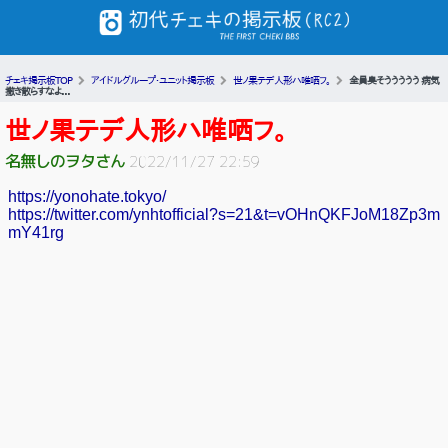
チェキ掲示板TOP
アイドルグループ・ユニット掲示板
世ノ果テデ人形ハ唯哂フ。
全員臭そううううう 病気
撒き散らすなよ...
世ノ果テデ人形ハ唯哂フ。
名無しのヲタさん
2022/11/27 22:59
https://yonohate.tokyo/
https://twitter.com/ynhtofficial?s=21&t=vOHnQKFJoM18Zp3m
mY41rg