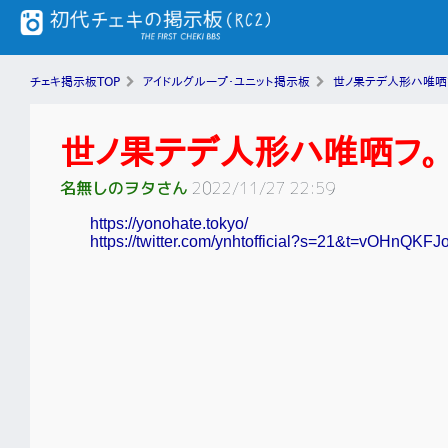
チェキ掲示板TOP
アイドルグループ・ユニット掲示板
世ノ果テデ人形ハ唯哂
世ノ果テデ人形ハ唯哂フ。
名無しのヲタさん
2022/11/27 22:59
https://yonohate.tokyo/
https://twitter.com/ynhtofficial?s=21&t=vOHnQ