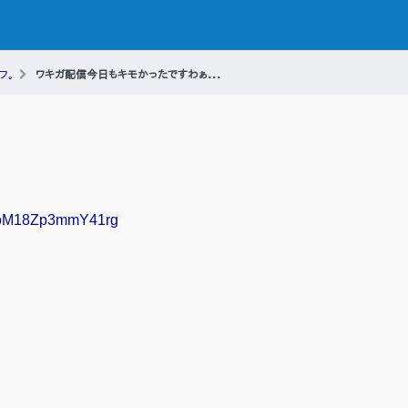
フ。
ワキガ配信今日もキモかったですわぁ...
KFJoM18Zp3mmY41rg