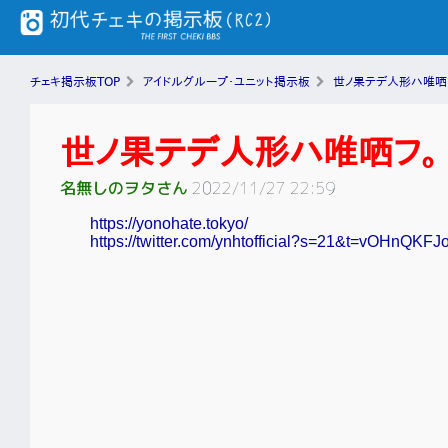
チェキ掲示板TOP
アイドルグループ・ユニット掲示板
世ノ果テデ人形ハ唯哂
世ノ果テデ人形ハ唯哂フ。
名無しのヲタさん
2022/11/27 22:59
https://yonohate.tokyo/
https://twitter.com/ynhtofficial?s=21&t=vOHnQ