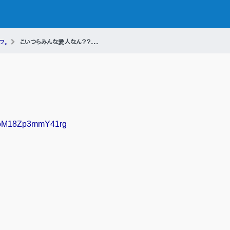
フ。
こいつらみんな愛人なん？？...
KFJoM18Zp3mmY41rg