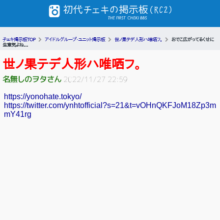
チェキ掲示板TOP
アイドルグループ・ユニット掲示板
世ノ果テデ人形ハ唯哂フ。
おでこ広がってるくせに
生意気よね...
世ノ果テデ人形ハ唯哂フ。
名無しのヲタさん
2022/11/27 22:59
https://yonohate.tokyo/
https://twitter.com/ynhtofficial?s=21&t=vOHnQKFJoM18Zp3m
mY41rg