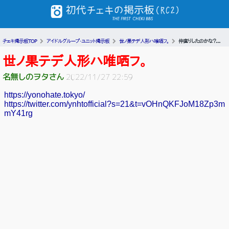
チェキ掲示板TOP
アイドルグループ・ユニット掲示板
世ノ果テデ人形ハ唯哂フ。
仲直りしたのかな？...
世ノ果テデ人形ハ唯哂フ。
名無しのヲタさん
2022/11/27 22:59
https://yonohate.tokyo/
https://twitter.com/ynhtofficial?s=21&t=vOHnQKFJoM18Zp3m
mY41rg