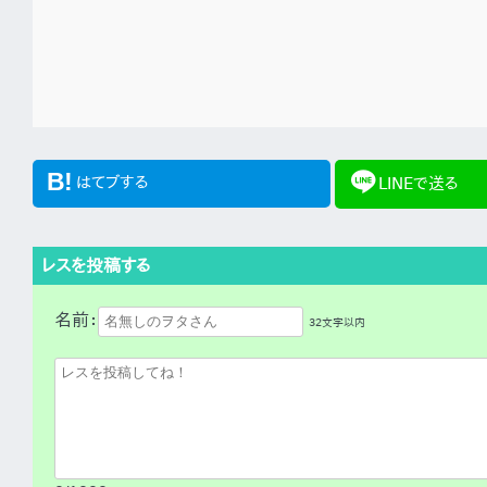
line
B!
はてブする
LINEで送る
レスを投稿する
名前：
32文字以内