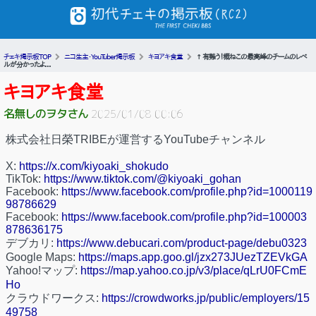
チェキ掲示板TOP
ニコ生主・YouTuber掲示板
キヨアキ食堂
↑ 有難う！概ねこの最高峰のチームのレベ
ルが分かったよ...
キヨアキ食堂
名無しのヲタさん
2025/01/08 00:06
株式会社日榮TRIBEが運営するYouTubeチャンネル
X:
https://x.com/kiyoaki_shokudo
TikTok:
https://www.tiktok.com/@kiyoaki_gohan
Facebook:
https://www.facebook.com/profile.php?id=1000119
98786629
Facebook:
https://www.facebook.com/profile.php?id=100003
878636175
デブカリ:
https://www.debucari.com/product-page/debu0323
Google Maps:
https://maps.app.goo.gl/jzx273JUezTZEVkGA
Yahoo!マップ:
https://map.yahoo.co.jp/v3/place/qLrU0FCmE
Ho
クラウドワークス:
https://crowdworks.jp/public/employers/15
49758