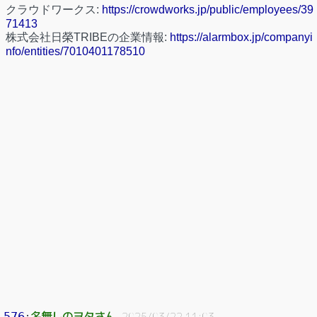
クラウドワークス:
https://crowdworks.jp/public/employees/39
71413
株式会社日榮TRIBEの企業情報:
https://alarmbox.jp/companyi
nfo/entities/7010401178510
名無しのヲタさん
576
：