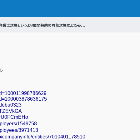
 弁護士次第というより顧問契約の有無次第だよね�...
ル
p?id=100011998786629
p?id=100003878636175
/debu0323
ezTZEVkGA
/qLrU0FCmEHo
mployers/1549758
employees/3971413
jp/companyinfo/entities/7010401178510