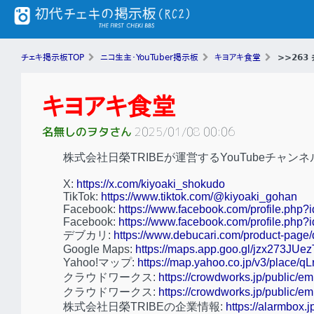
チェキ掲示板TOP
ニコ生主・YouTuber掲示板
キヨアキ食堂
>>263
キヨアキ食堂
名無しのヲタさん
2025/01/08 00:06
株式会社日榮TRIBEが運営するYouTubeチャンネ
X:
https://x.com/kiyoaki_shokudo
TikTok:
https://www.tiktok.com/@kiyoaki_gohan
Facebook:
https://www.facebook.com/profile.ph
Facebook:
https://www.facebook.com/profile.ph
デブカリ:
https://www.debucari.com/product-page
Google Maps:
https://maps.app.goo.gl/jzx273JU
Yahoo!マップ:
https://map.yahoo.co.jp/v3/place
クラウドワークス:
https://crowdworks.jp/public/e
クラウドワークス:
https://crowdworks.jp/public/
株式会社日榮TRIBEの企業情報:
https://alarmbox.