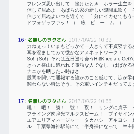
フレンズ思い出して 挫けたとき ホラー生主を
信じて居ぬよ あばらの家の新しい隙間風吹く 
信じて居ぬよいつも近くで 自分にイカせてもう
ドフォゲッファッ！ （ 腋 ビ ー ム ）
名無しのヲタさん
2017/09/22 10:32
16
：
力ねぇっ！いまもどっかで一人きりで不貞寝する
耳を澄ましてみて微かなアメネットワーク！
So!（So!）それは五日巡り会うHit!Knee are
きっと横山に追われて孤独な人でなし はばかる
ナニかを晒したい時はさ
股間を開いて通報する誰かのこと感じて、涙が零
関わらない時はそう、その重いインチキだってま
名無しのヲタさん
2017/09/22 10:33
17
：
吼！ 吧！ 號！ 號！ 翫！ リングに貞子 
フライング肉弾光マルクスビーム！ ブイサイン
エアエリアマネージャー タカハシ アキヨシ 
ル 千葉県海神駅前にて上半身裸になって 生主