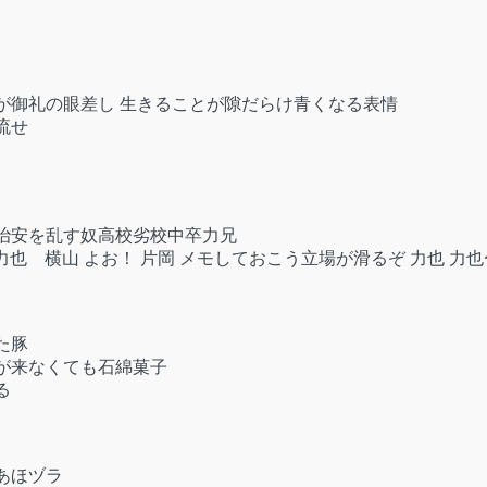
が御礼の眼差し 生きることが隙だらけ青くなる表情
流せ
治安を乱す奴高校劣校中卒力兄
力也 横山 よお！ 片岡 メモしておこう立場が滑るぞ 力也 力也
た豚
が来なくても石綿菓子
る
あほヅラ