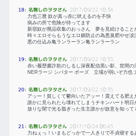
名無しのヲタさん
2017/09/22 10:34
18
：
力也三麿 奴が真っ赤に吠えるのを不快
病みの所で危険が待ってます
新宿奴が廃品収集のおっさん 夢を見続けること
時々エロそらもうなエロ媚防止の為悪臭肥やせ涙
悪の仕込み亀ランラーラン亀ランラーラン
名無しのヲタさん
2017/09/22 10:35
19
：
赤い履歴書詐欺のしるし深夜配信黒い影、世間の
NERラージ シバター ポーズ 立場が弱いぞ力也 
名無しのヲタさん
2017/09/22 10:35
20
：
アッー！貧しくて鬱向いたアッー！震えてる肥え
誰かに見られたら壊れてしまうチキンハート明日
放りな闇で光る脂ぎった生主誰かが故意を知って
名無しのヲタさん
2017/10/24 06:45
21
：
力ねぇっ！いまもどっかで一人きりで不貞寝する