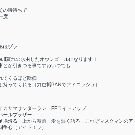
その時待ちで
一度
あほヅラ
 GetYou!!蒸れの水虫したオウンゴールになります！
事とか引きつる事ですねいつでも
れてくるほど躁病
ぁ持ってくれる（力也垢BANでフィニッシュ）
イカサマサンダーラン FFライトアップ
パールブラザー
足場滑る 上から転落 愛を熱く語る これぞマスクマンのア
闘争心（アイト！ッ）