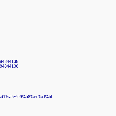
/1484844138
/1484844138
%a5%d1%a5%e9%b8%ec%cf%bf