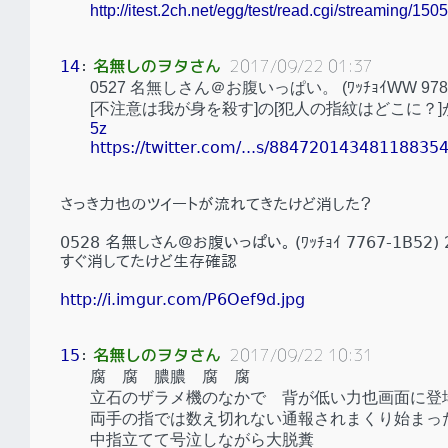
http://itest.2ch.net/egg/test/read.cgi/streaming/15
名無しのヲタさん
2017/09/22 01:37
14
：
0527 名無しさん＠お腹いっぱい。 (ﾜｯﾁｮｲWW 9787-61v
[不注意は我が身を殺す]の[犯人の指紋はどこに？
5z
https://twitter.com/...s/88472014348118835
さっき力也のツイートが流れてきたけど消した？
0528 名無しさん＠お腹いっぱい。 (ﾜｯﾁｮｲ 7767-1B52) 20
すぐ消してたけど生存確認
http://i.imgur.com/P6Oef9d.jpg
名無しのヲタさん
2017/09/22 10:31
15
：
腐 腐 膿膿 腐 腐
立石のザラメ機のなかで 背が低い力也画面に登
両手の指では数え切れない通報されまくり始まっ
中指立てて号泣しながら大脱糞