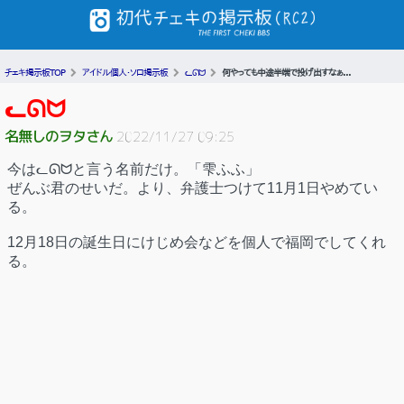
チェキ掲示板TOP
アイドル個人・ソロ掲示板
ᓚᘏᗢ
何やっても中途半端で投げ出すなぁ...
ᓚᘏᗢ
名無しのヲタさん
2022/11/27 09:25
今はᓚᘏᗢと言う名前だけ。「雫ふふ」
ぜんぶ君のせいだ。より、弁護士つけて11月1日やめてい
る。
12月18日の誕生日にけじめ会などを個人で福岡でしてくれ
る。