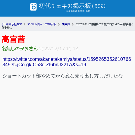
チェキ掲示板TOP
アイドル個人・ソロ掲示板
高宮茜
ここでイキって擁護してた奴どこ行った？w 都合悪く
なる�...
高宮茜
名無しのヲタさん
2022/12/17 10:18
https://twitter.com/akanetakamiya/status/1595265352610766
849?t=jCo-gk-C53q-Zt6bnJ221A&s=19
ショートカット部やめてから変な売り出し方しだしたな