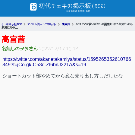
チェキ掲示板TOP
アイドル個人・ソロ掲示板
高宮茜
657 どこに言いがかりの要素あった? ネタだったら
駅員に対�...
高宮茜
名無しのヲタさん
2022/12/17 10:18
https://twitter.com/akanetakamiya/status/1595265352610766
849?t=jCo-gk-C53q-Zt6bnJ221A&s=19
ショートカット部やめてから変な売り出し方しだしたな