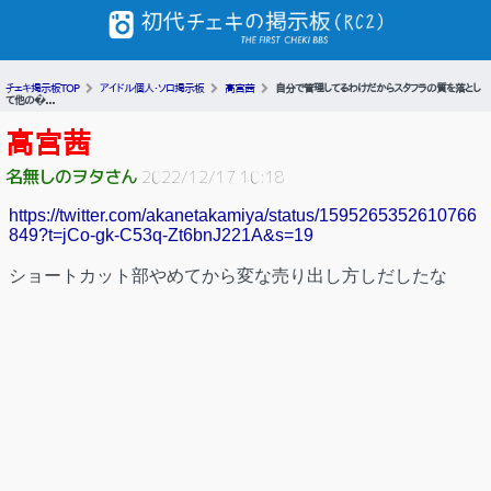
チェキ掲示板TOP
アイドル個人・ソロ掲示板
高宮茜
自分で管理してるわけだからスタフラの質を落とし
て他の�...
高宮茜
名無しのヲタさん
2022/12/17 10:18
https://twitter.com/akanetakamiya/status/1595265352610766
849?t=jCo-gk-C53q-Zt6bnJ221A&s=19
ショートカット部やめてから変な売り出し方しだしたな