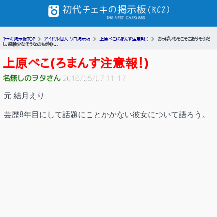
チェキ掲示板TOP
アイドル個人・ソロ掲示板
上原ぺこ(ろまんす注意報！)
おっぱいもそこそこありそうだ
し、経験少なそうなのもポ�...
上原ぺこ(ろまんす注意報！)
名無しのヲタさん
2018/06/07 11:17
元 結月えり
芸歴8年目にして話題にことかかない彼女について語ろう。