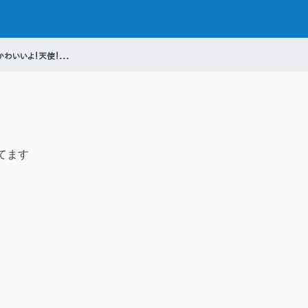
わいいよ！天使！...
てます