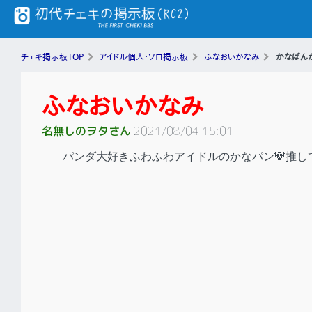
チェキ掲示板TOP
アイドル個人・ソロ掲示板
ふなおいかなみ
かなぱんか
ふなおいかなみ
名無しのヲタさん
2021/08/04 15:01
パンダ大好きふわふわアイドルのかなパン🐼推し