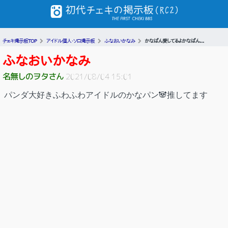
チェキ掲示板TOP
アイドル個人・ソロ掲示板
ふなおいかなみ
かなぱん愛してるよかなぱん...
ふなおいかなみ
名無しのヲタさん
2021/08/04 15:01
パンダ大好きふわふわアイドルのかなパン🐼推してます