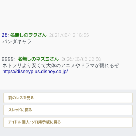
名無しのヲタさん
28
：
2021/08/12 18:55
パンダキャラ
名無しのネズミさん
9999
：
2026/08/08 02:38
ネトフリより安くて大体のアニメやドラマが観れるぞ
https://disneyplus.disney.co.jp/
前のレスを見る
スレッドに戻る
アイドル個人・ソロ掲示板に戻る