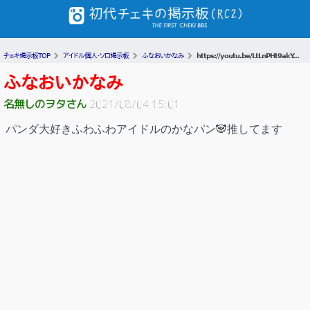
チェキ掲示板TOP
アイドル個人・ソロ掲示板
ふなおいかなみ
https://youtu.be/LtLnPHt9akY...
ふなおいかなみ
名無しのヲタさん
2021/08/04 15:01
パンダ大好きふわふわアイドルのかなパン🐼推してます