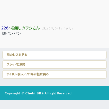
名無しのヲタさん
226
：
2023/03/17 19:07
顔パンパン
前のレスを見る
スレッドに戻る
アイドル個人・ソロ掲示板に戻る
Copyright ©
Cheki BBS
Allright Reserved.