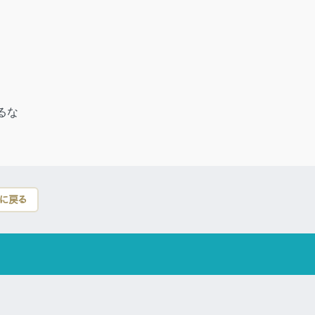
るな
板に戻る