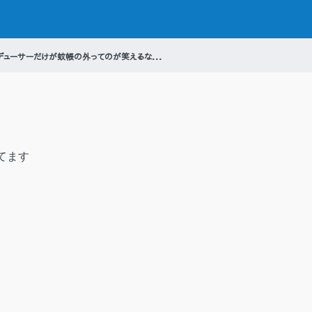
デューサーだけが蚊帳の外ってのが笑えるな...
てます