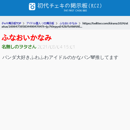
チェキ掲示板TOP
アイドル個人・ソロ掲示板
ふなおいかなみ
https://twitter.com/kirana1024/st
atus/1606475958344904704?t=Jy7t0rpysE42kFkANAWi...
ふなおいかなみ
名無しのヲタさん
2021/08/04 15:01
パンダ大好きふわふわアイドルのかなパン🐼推してます