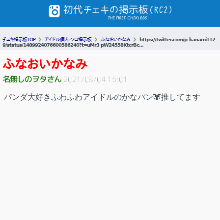
チェキ掲示板TOP
アイドル個人・ソロ掲示板
ふなおいかなみ
https://twitter.com/p_kanami112
9/status/1489924076600586240?t=uMr3-pW24558KtcrBc...
ふなおいかなみ
名無しのヲタさん
2021/08/04 15:01
パンダ大好きふわふわアイドルのかなパン🐼推してます