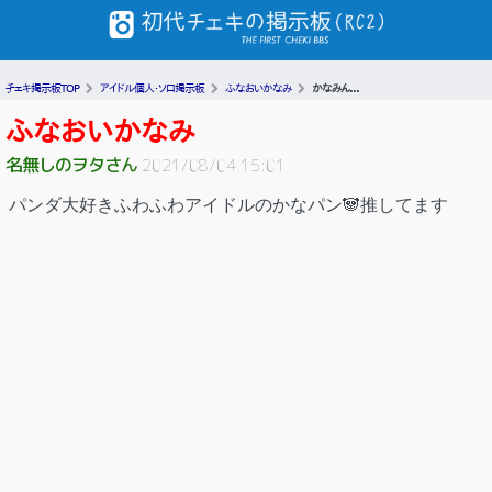
チェキ掲示板TOP
アイドル個人・ソロ掲示板
ふなおいかなみ
かなみん...
ふなおいかなみ
名無しのヲタさん
2021/08/04 15:01
パンダ大好きふわふわアイドルのかなパン🐼推してます