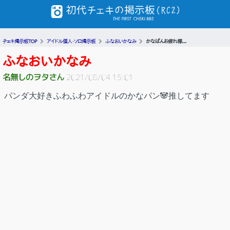
チェキ掲示板TOP
アイドル個人・ソロ掲示板
ふなおいかなみ
かなぱんお疲れ様...
ふなおいかなみ
名無しのヲタさん
2021/08/04 15:01
パンダ大好きふわふわアイドルのかなパン🐼推してます