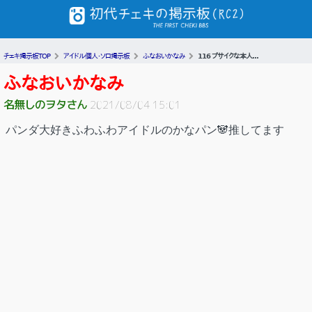
チェキ掲示板TOP
アイドル個人・ソロ掲示板
ふなおいかなみ
116 ブサイクな本人...
ふなおいかなみ
名無しのヲタさん
2021/08/04 15:01
パンダ大好きふわふわアイドルのかなパン🐼推してます