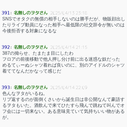
名無しのヲタさん
391
：
2025/04/13 23:18
SNSでオタクの無償の相手しないのは勝手だが、物販顔出し
たりライブ動員になった相手へ最低限の社交辞令が無いのは
今後拒否する対象になるな
名無しのヲタさん
392
：
2025/04/14 21:15
387の拗らせ、たまたま目にしたわ
フロアの前後移動で他人押し分け前に出る迷惑な奴だった
めるてぃーぬシャツ着れば良いのに、別のアイドルのシャツ
着ててなんだかなって感じだ
名無しのヲタさん
393
：
2025/04/14 22:09
色んなヲタがいるね。
リプ返するのが面倒くさいから誕生日は非公開なんて豪語す
るヲタもいた。酒飲んで来てひたすら飛んで跳ねて叫んでオ
フ会には一切来ない。ある意味見ていて気持ちいい物がある
が。