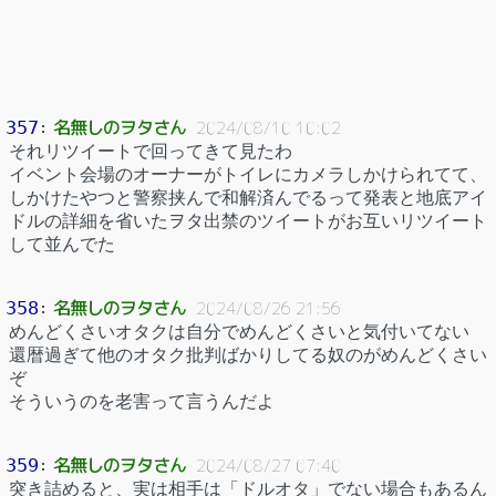
名無しのヲタさん
357
：
2024/08/10 10:02
それリツイートで回ってきて見たわ
イベント会場のオーナーがトイレにカメラしかけられてて、
しかけたやつと警察挟んで和解済んでるって発表と地底アイ
ドルの詳細を省いたヲタ出禁のツイートがお互いリツイート
して並んでた
名無しのヲタさん
358
：
2024/08/26 21:56
めんどくさいオタクは自分でめんどくさいと気付いてない
還暦過ぎて他のオタク批判ばかりしてる奴のがめんどくさい
ぞ
そういうのを老害って言うんだよ
名無しのヲタさん
359
：
2024/08/27 07:40
突き詰めると、実は相手は「ドルオタ」でない場合もあるん