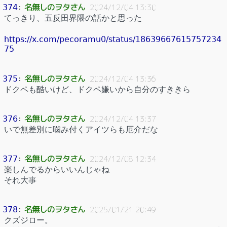
名無しのヲタさん
374
：
2024/12/04 13:30
てっきり、五反田界隈の話かと思った
https://x.com/pecoramu0/status/18639667615757234
75
名無しのヲタさん
375
：
2024/12/04 13:36
ドクペも酷いけど、ドクペ嫌いから自分のすききら
名無しのヲタさん
376
：
2024/12/04 13:37
いで無差別に噛み付くアイツらも厄介だな
名無しのヲタさん
377
：
2024/12/08 12:34
楽しんでるからいいんじゃね
それ大事
名無しのヲタさん
378
：
2025/01/21 20:49
クズジロー。