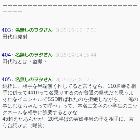
ーーーーーーーーーーーーーーーーーーーーーーーーーーー
ーーーー
名無しのヲタさん
403
：
2025/09/02 17:50
田代砲発射
名無しのヲタさん
404
：
2025/09/04 05:44
田代砲とは？盗撮？
名無しのヲタさん
405
：
2025/09/08 12:20
純粋に、相手を半端無く推してると言うなら、110名乗る相
手に併せて4410って名乗りするのが普通の発想だと思うよ
それをイニシャルでSSD呼ばれたのを拒絶しながら、「俺の
事はむなちゃんって呼べ」って、本名二文字の小学生のニッ
クネームを相手に強要するとかな
45超えたあんたが、20代半ばの実娘年齢の子を相手に、言
う台詞かよ（嘲笑）