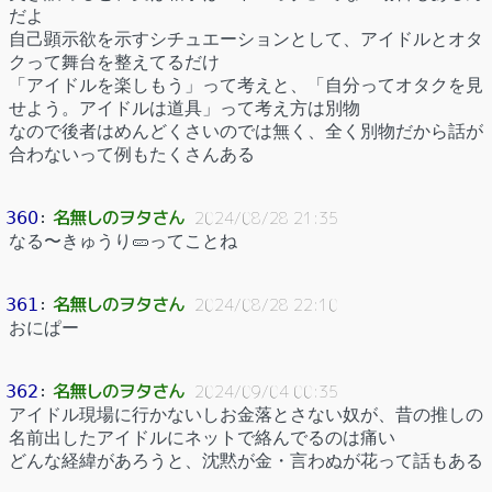
だよ
自己顕示欲を示すシチュエーションとして、アイドルとオタ
クって舞台を整えてるだけ
「アイドルを楽しもう」って考えと、「自分ってオタクを見
せよう。アイドルは道具」って考え方は別物
なので後者はめんどくさいのでは無く、全く別物だから話が
合わないって例もたくさんある
名無しのヲタさん
360
：
2024/08/28 21:35
なる〜きゅうり🥒ってことね
名無しのヲタさん
361
：
2024/08/28 22:10
おにぱー
名無しのヲタさん
362
：
2024/09/04 00:35
アイドル現場に行かないしお金落とさない奴が、昔の推しの
名前出したアイドルにネットで絡んでるのは痛い
どんな経緯があろうと、沈黙が金・言わぬが花って話もある