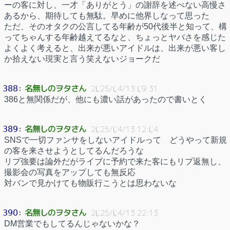
ーの客に対し、一才「ありがとう」の謝辞を述べない高慢さ
あるから、期待しても無駄。早めに他界しなって思った
ただ、そのオタクの公言してる年齢が50代後半と知って、構
ってちゃんする年齢越えてるなと、ちょっとヤバさを感じた
よくよく考えると、出来が悪いアイドルは、出来が悪い客し
か拾えない現実と言う笑えないジョークだ
名無しのヲタさん
388
：
2025/04/13 09:31
386と無関係だが、他にも濃い話があったので書いとく
名無しのヲタさん
389
：
2025/04/13 12:04
SNSで一切ファンサをしないアイドルって どうやって新規
の客を来させようとしてるんだろうな
リプ強要は論外だがライブに予約で来た客にもリプ返無し、
撮影会の写真をアップしても無反応
対バンで見かけても物販行こうとは思わないな
名無しのヲタさん
390
：
2025/04/13 22:13
DM営業でもしてるんじゃないかな？