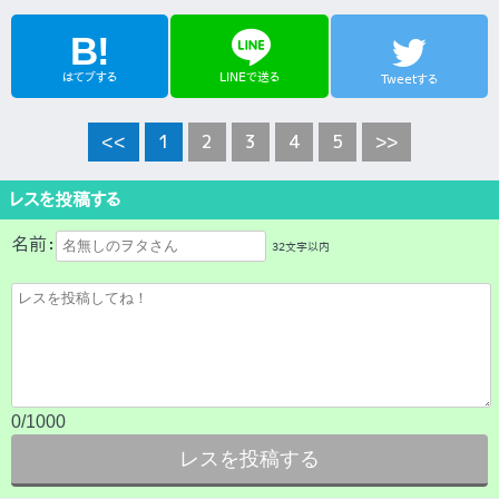
line
B!
はてブする
LINEで送る
Tweetする
<<
1
2
3
4
5
>>
レスを投稿する
名前：
32文字以内
0
/1000