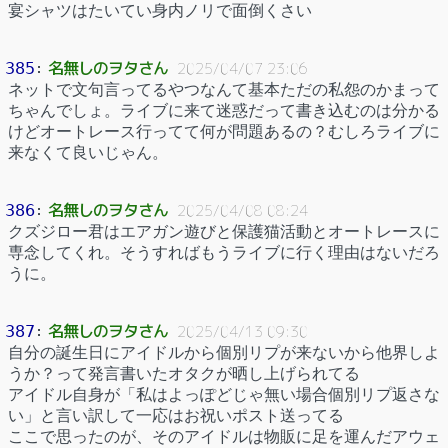
宴シャツはたいてい身内ノリで面倒くさい
名無しのヲタさん
385
：
2025/04/07 23:06
ネットで文句言ってるやつなんて基本ただの私怨のかまって
ちゃんでしょ。ライブに来て迷惑だって書き込むのは分かる
けどオートレース行ってて何が問題あるの？むしろライブに
来なくて良いじゃん。
名無しのヲタさん
386
：
2025/04/08 08:24
クズジロー君はエアガン遊びと保護猫活動とオートレースに
専念してくれ。そうすればもうライブに行く理由はないだろ
うに。
名無しのヲタさん
387
：
2025/04/13 09:30
自分の誕生日にアイドルから個別リプが来ないから他界しよ
うか？って発言書いたオタクが晒し上げられてる
アイドル自身が「私はよっぽどじゃ無い場合個別リプ返さな
い」と言い訳して一応はお祝いポスト送ってる
ここで思ったのが、そのアイドルは物販に足を運んだアウェ